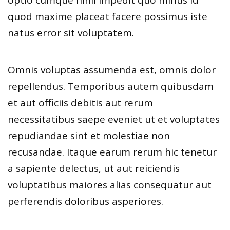
optio cumque nihil impedit quo minus id
quod maxime placeat facere possimus iste
natus error sit voluptatem.
Omnis voluptas assumenda est, omnis dolor
repellendus. Temporibus autem quibusdam
et aut officiis debitis aut rerum
necessitatibus saepe eveniet ut et voluptates
repudiandae sint et molestiae non
recusandae. Itaque earum rerum hic tenetur
a sapiente delectus, ut aut reiciendis
voluptatibus maiores alias consequatur aut
perferendis doloribus asperiores.